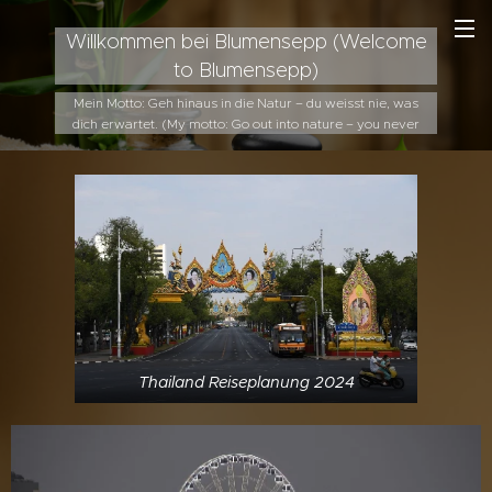
Willkommen bei Blumensepp (Welcome
to Blumensepp)
Mein Motto: Geh hinaus in die Natur – du weisst nie, was
dich erwartet. (My motto: Go out into nature – you never
know what awaits you.).
Thailand Reiseplanung 2024